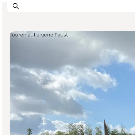
Touren auf eigene Faust
Sehenswürdigkeiten
Aktivitäten
Essen und trinken
Unterkünfte
Reiseplanung
Veranstaltungen