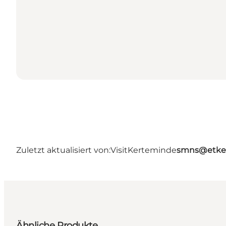
Zuletzt aktualisiert von:
VisitKerteminde
smns@etke
Ähnliche Produkte