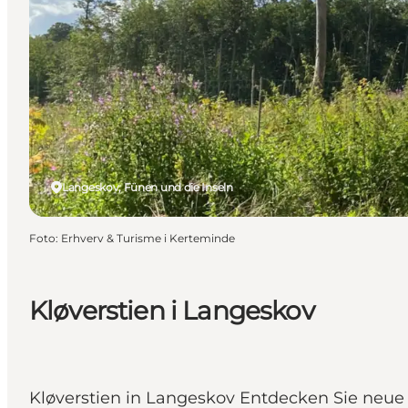
Langeskov, Fünen und die Inseln
Foto
:
Erhverv & Turisme i Kerteminde
Kløverstien i Langeskov
Kløverstien in Langeskov Entdecken Sie neue 