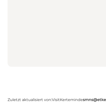
Zuletzt aktualisiert von:
VisitKerteminde
smns@etke