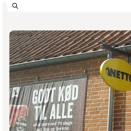
Shopping
Sehenswürdigkeiten
Aktivitäten
Essen und trinken
Unterkünfte
Reiseplanung
Veranstaltungen