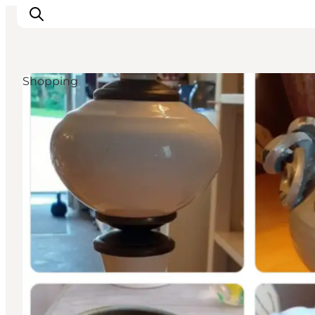
Shopping
Sehenswürdigkeiten
Aktivitäten
Essen und trinken
Unterkünfte
Reiseplanung
Veranstaltungen